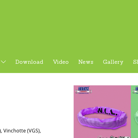
s
Download
Video
News
Gallery
S
 Vinchotte (VGS),