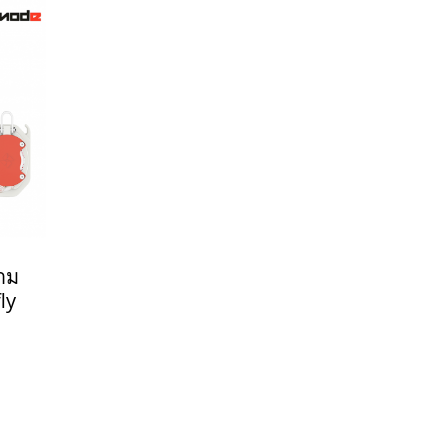
าม
ly