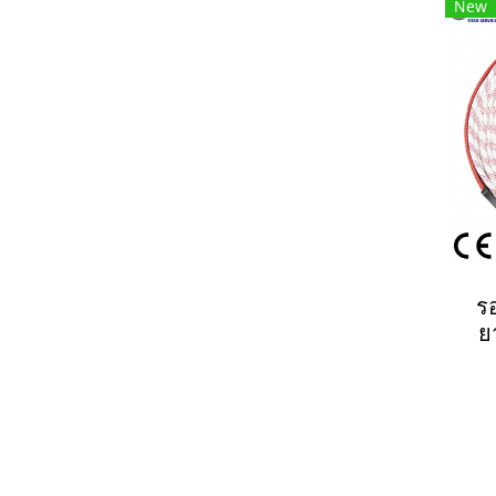
New
ร
ย