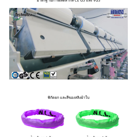
มาตรฐานการผลิตสากล CE GS และ VGS
พิกัดยก และสีของสลิงผ้าใบ