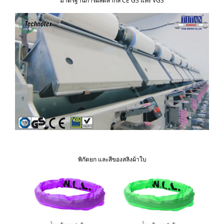
มาตรฐานการผลิตสากล CE GS และ VGS
พิกัดยก และสีของสลิงผ้าใบ