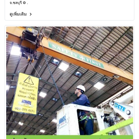
จ.ชลบุรี ⚙ .
ดูเพิ่มเติม